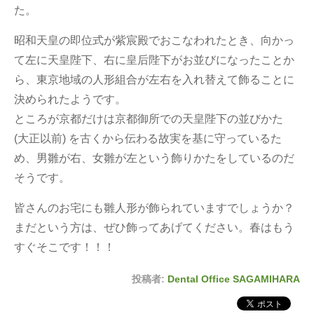
た。
昭和天皇の即位式が紫宸殿でおこなわれたとき、向かっ
て左に天皇陛下、右に皇后陛下がお並びになったことか
ら、東京地域の人形組合が左右を入れ替えて飾ることに
決められたようです。
ところが京都だけは京都御所での天皇陛下の並びかた
(大正以前) を古くから伝わる故実を基に守っているた
め、男雛が右、女雛が左という飾りかたをしているのだ
そうです。
皆さんのお宅にも雛人形が飾られていますでしょうか？
まだという方は、ぜひ飾ってあげてください。春はもう
すぐそこです！！！
投稿者:
Dental Office SAGAMIHARA